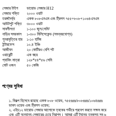
লেজার টাইপ
ডায়োড লেজার H12
লেজার শক্তি
২০০০ ওয়াট
তরঙ্গদৈর্ঘ্য
একক ৮০৮এনএম এবং ট্রিপল ৭৫৫+৮০৮+১০৬৪এনএম
আউটপুট শক্তি
৩০০০ ওয়াট
সাবলীলতা
১-১০০ জুল/সেমি²
নাড়ির সময়কাল
১-৩০০ মিলিসেকেন্ড (সমন্বয়যোগ্য)
পুনরাবৃত্তির হার
১-১০ হার্টজ
ইন্টারফেস
১০.৪ ইঞ্চি
আজীবন
২০ কোটিরও বেশি শট
ওয়ারেন্টি
এক বছর
প্যাকিং মাত্রা
১২৮*৫৪*৫৬ সেমি
মোট ওজন
৫০ কেজি
পণ্যের সুবিধা
১. বিকল্প হিসেবে রয়েছে একক ৮০৮ ওয়েভ, ৭৫৫nm/৮০৮nm/১০৬৪nm
ডাবল ওয়েভ এবং ট্রিপল ওয়েভ;
২. এইচ১২ ডায়োড লেজার আলোকে ত্বকের গভীরে প্রবেশ করতে সক্ষম করে
এবং এটি অন্যান্য লেজারের চেয়ে নিরাপদ। আমরা এটি ট্যানড ত্বকসহ সব ৬