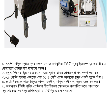
১. ৯৯% শক্তি স্থানান্তর দক্ষতা পেতে সর্বাধুনিক FAC প্রযুক্তিসম্পন্ন আমেরিকান
কোহেরেন্ট লেজার বার ব্যবহার করুন।
২. হ্যান্ড পিসের স্ক্রিনে যেকোনো সময় স্যাফায়ারের তাপমাত্রা পর্যবেক্ষণ করা যায়।
৩.০.৮ কেজি হালকা ওজনের এবং ১১.৫ সেমি ছোট আকারের সুন্দর একটি হ্যান্ড পিস।
৪. জার্মানি থেকে আমদানিকৃত পাম্প, শব্দহীন, শক্তিশালী চাপ, দ্রুত জল সঞ্চালন।
৫. অ্যানুলার টিইসি কুলিং পেল্টিয়ার শীতলীকরণ ক্ষেত্রকে প্রসারিত করে, যার ফলে
স্যাফায়ারের সর্বনিম্ন তাপমাত্রা -১৭ ডিগ্রিতে নেমে আসে।