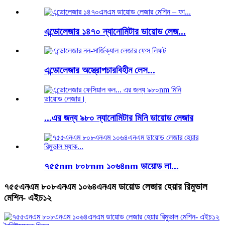
এন্ডোলেজার ১৪৭০ ন্যানোমিটার ডায়োড লেজ...
এন্ডোলেজার অস্ত্রোপচারবিহীন লেস...
...এর জন্য ৯৮০ ন্যানোমিটার মিনি ডায়োড লেজার
৭৫৫nm ৮০৮nm ১০৬৪nm ডায়োড লা...
৭৫৫এনএম ৮০৮এনএম ১০৬৪এনএম ডায়োড লেজার হেয়ার রিমুভাল
মেশিন- এইচ১২