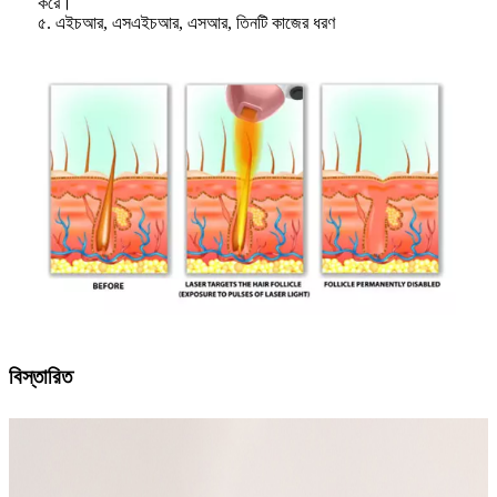
করে।
৫. এইচআর, এসএইচআর, এসআর, তিনটি কাজের ধরণ
বিস্তারিত