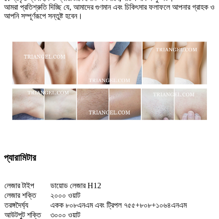
আমরা প্রতিশ্রুতি দিচ্ছি যে, আমাদের গুণমান এবং চিকিৎসার ফলাফলে আপনার গ্রাহক ও
আপনি সম্পূর্ণরূপে সন্তুষ্ট হবেন।
প্যারামিটার
লেজার টাইপ
ডায়োড লেজার H12
লেজার শক্তি
২০০০ ওয়াট
তরঙ্গদৈর্ঘ্য
একক ৮০৮এনএম এবং ট্রিপল ৭৫৫+৮০৮+১০৬৪এনএম
আউটপুট শক্তি
৩০০০ ওয়াট