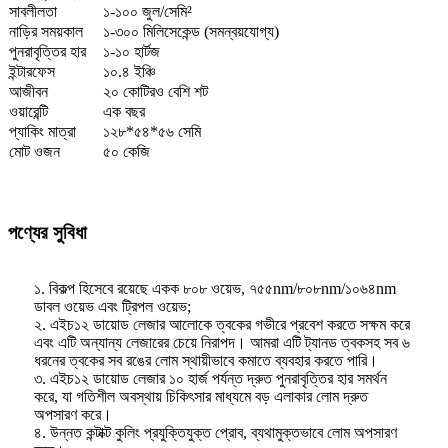
সাবলীলতা
১-১০০ জুল/সেমি²
নাড়ির সময়কাল
১-৩০০ মিলিসেকেন্ড (সমন্বয়যোগ্য)
পুনরাবৃত্তির হার
১-১০ হার্টজ
ইন্টারফেস
১০.৪ ইঞ্চি
আজীবন
২০ কোটিরও বেশি শট
ওয়ারেন্টি
এক বছর
প্যাকিং মাত্রা
১২৮*৫৪*৫৬ সেমি
মোট ওজন
৫০ কেজি
পণ্যের সুবিধা
১. বিকল্প হিসেবে রয়েছে একক ৮০৮ ওয়েভ, ৭৫৫nm/৮০৮nm/১০৬৪nm
ডাবল ওয়েভ এবং ট্রিপল ওয়েভ;
২. এইচ১২ ডায়োড লেজার আলোকে ত্বকের গভীরে প্রবেশ করতে সক্ষম করে
এবং এটি অন্যান্য লেজারের চেয়ে নিরাপদ। আমরা এটি ট্যানড ত্বকসহ সব ৬
ধরনের ত্বকের সব রঙের লোম স্থায়ীভাবে কমাতে ব্যবহার করতে পারি।
৩. এইচ১২ ডায়োড লেজার ১০ হার্জ পর্যন্ত দ্রুত পুনরাবৃত্তির হার সমর্থন
করে, যা গতিশীল অবস্থায় চিকিৎসার মাধ্যমে বড় এলাকার লোম দ্রুত
অপসারণ করে।
৪. উন্নত কন্টাক্ট কুলিং প্রযুক্তিযুক্ত প্রোব, ব্যথামুক্তভাবে লোম অপসারণ