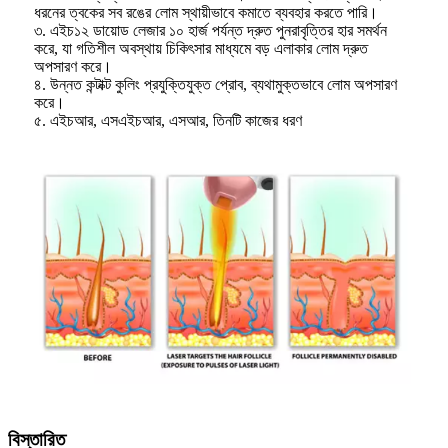
ধরনের ত্বকের সব রঙের লোম স্থায়ীভাবে কমাতে ব্যবহার করতে পারি।
৩. এইচ১২ ডায়োড লেজার ১০ হার্জ পর্যন্ত দ্রুত পুনরাবৃত্তির হার সমর্থন
করে, যা গতিশীল অবস্থায় চিকিৎসার মাধ্যমে বড় এলাকার লোম দ্রুত
অপসারণ করে।
৪. উন্নত কন্টাক্ট কুলিং প্রযুক্তিযুক্ত প্রোব, ব্যথামুক্তভাবে লোম অপসারণ
করে।
৫. এইচআর, এসএইচআর, এসআর, তিনটি কাজের ধরণ
বিস্তারিত