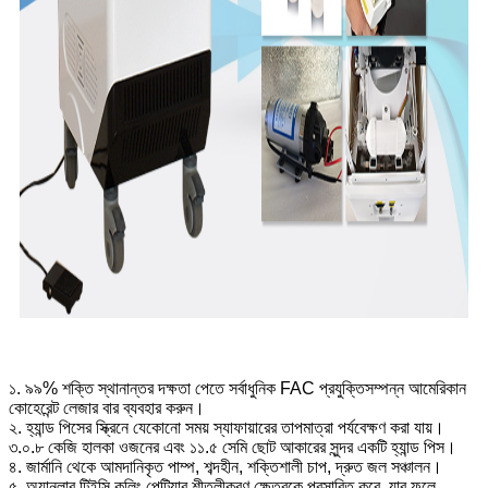
১. ৯৯% শক্তি স্থানান্তর দক্ষতা পেতে সর্বাধুনিক FAC প্রযুক্তিসম্পন্ন আমেরিকান
কোহেরেন্ট লেজার বার ব্যবহার করুন।
২. হ্যান্ড পিসের স্ক্রিনে যেকোনো সময় স্যাফায়ারের তাপমাত্রা পর্যবেক্ষণ করা যায়।
৩.০.৮ কেজি হালকা ওজনের এবং ১১.৫ সেমি ছোট আকারের সুন্দর একটি হ্যান্ড পিস।
৪. জার্মানি থেকে আমদানিকৃত পাম্প, শব্দহীন, শক্তিশালী চাপ, দ্রুত জল সঞ্চালন।
৫. অ্যানুলার টিইসি কুলিং পেল্টিয়ার শীতলীকরণ ক্ষেত্রকে প্রসারিত করে, যার ফলে