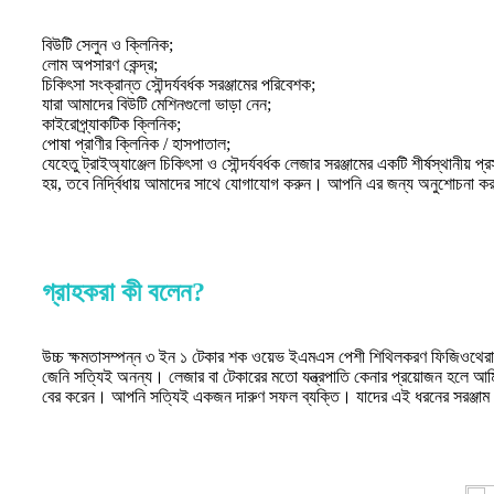
বিউটি সেলুন ও ক্লিনিক;
লোম অপসারণ কেন্দ্র;
চিকিৎসা সংক্রান্ত সৌন্দর্যবর্ধক সরঞ্জামের পরিবেশক;
যারা আমাদের বিউটি মেশিনগুলো ভাড়া নেন;
কাইরোপ্র্যাকটিক ক্লিনিক;
পোষা প্রাণীর ক্লিনিক / হাসপাতাল;
যেহেতু ট্রাইঅ্যাঞ্জেল চিকিৎসা ও সৌন্দর্যবর্ধক লেজার সরঞ্জামের একটি শীর্ষস্থান
হয়, তবে নির্দ্বিধায় আমাদের সাথে যোগাযোগ করুন। আপনি এর জন্য অনুশোচনা ক
গ্রাহকরা কী বলেন?
স্কাল্পটিং স্লিমিং ইমস্লিম টেসলা ইলেক্ট্রো ম্যাগনেটিক মাসল স্টিমুলেশন মেশিন
ন খুঁজে
Ottimo servizio, spedizione veloce ottima qualità... Alina (Il refe