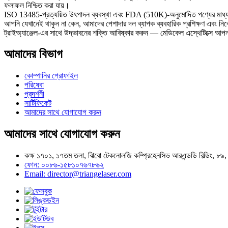
ISO 13485-প্রত্যয়িত উৎপাদন ব্যবস্থা এবং FDA (510K)-অনুমোদিত পণ্যের মাধ্যমে, ট
আপনি যেখানেই থাকুন না কেন, আমাদের পেশাদার দল ব্যাপক ব্যবহারিক প্রশিক্ষণ এবং নিব
ট্রাইঅ্যাঞ্জেল-এর সাথে উদ্ভাবনের শক্তি আবিষ্কার করুন — মেডিকেল এস্থেটিক্সে আপনা
আমাদের বিভাগ
কোম্পানির প্রোফাইল
পরিষেবা
প্রদর্শনী
সার্টিফিকেট
আমাদের সাথে যোগাযোগ করুন
আমাদের সাথে যোগাযোগ করুন
কক্ষ ১৭০১, ১৭তম তলা, ঝিবো টেকনোলজি কম্প্রিহেনসিভ আরএন্ডডি বিল্ডিং, ৮৯, 
ফোন: ০০৮৬-১৫৮১০৭৬৭৮৬২
Email: director@triangelaser.com