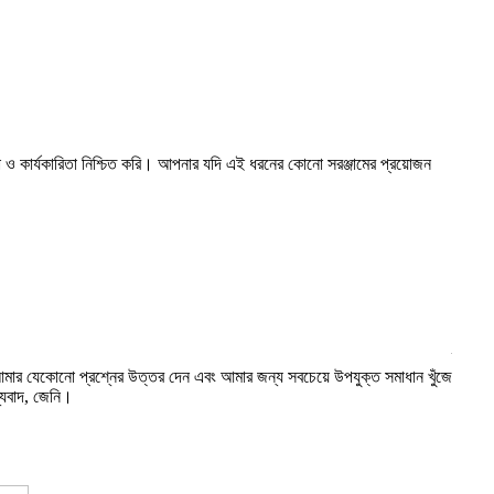
পত্তা ও কার্যকারিতা নিশ্চিত করি। আপনার যদি এই ধরনের কোনো সরঞ্জামের প্রয়োজন
২০২১ স
e..
পণ্যটি
লেনদেন