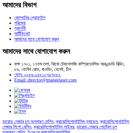
আমাদের বিভাগ
কোম্পানির প্রোফাইল
পরিষেবা
প্রদর্শনী
সার্টিফিকেট
আমাদের সাথে যোগাযোগ করুন
আমাদের সাথে যোগাযোগ করুন
কক্ষ ১৭০১, ১৭তম তলা, ঝিবো টেকনোলজি কম্প্রিহেনসিভ আরএন্ডডি বিল্ডিং,
৮৯, হেংবিন রোড, বাওডিং, হেবেই, চীন
ফোন: ০০৮৬-১৫৮১০৭৬৭৮৬২
Email: director@triangelaser.com
ডায়োড লেজার চুল অপসারণ মেশিন
,
ক্রায়োলিপোলাইসিস হ্যান্ডেল
,
ক্রায়োলিপোলাইসিস
লেজার লিপো মেশিন
,
ক্রায়োলিপোলাইসিস লাইনার
,
ডায়োড লেজার পোর্টেবল চুল
অপসারণ মেশিন
,
ইএমএস ক্রায়োলিপোলাইসিস
,