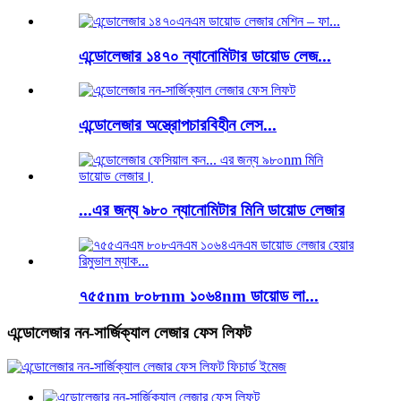
এন্ডোলেজার ১৪৭০ ন্যানোমিটার ডায়োড লেজ...
এন্ডোলেজার অস্ত্রোপচারবিহীন লেস...
...এর জন্য ৯৮০ ন্যানোমিটার মিনি ডায়োড লেজার
৭৫৫nm ৮০৮nm ১০৬৪nm ডায়োড লা...
এন্ডোলেজার নন-সার্জিক্যাল লেজার ফেস লিফট