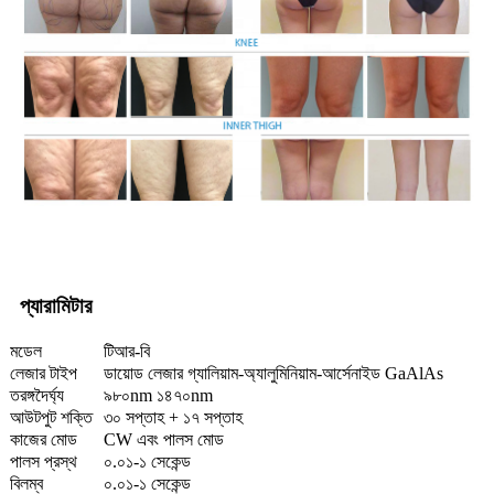
প্যারামিটার
মডেল
টিআর-বি
লেজার টাইপ
ডায়োড লেজার গ্যালিয়াম-অ্যালুমিনিয়াম-আর্সেনাইড GaAlAs
তরঙ্গদৈর্ঘ্য
৯৮০nm ১৪৭০nm
আউটপুট শক্তি
৩০ সপ্তাহ + ১৭ সপ্তাহ
কাজের মোড
CW এবং পালস মোড
পালস প্রস্থ
০.০১-১ সেকেন্ড
বিলম্ব
০.০১-১ সেকেন্ড