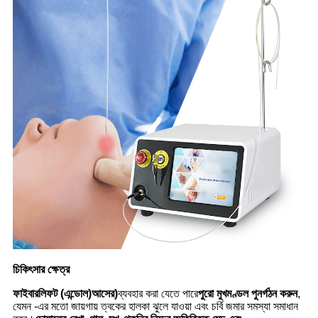
চিকিৎসার ক্ষেত্র
ফাইবারলিফট (এন্ডোল)
আসের
)
ব্যবহার করা যেতে পারে
পুরো মুখমণ্ডল পুনর্গঠন করুন
,
যেমন -এর মতো জায়গায় ত্বকের হালকা ঝুলে যাওয়া এবং চর্বি জমার সমস্যা সমাধান