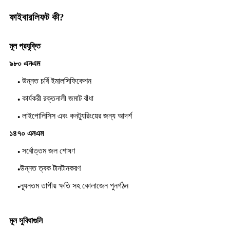
ফাইবারলিফট কী?
মূল প্রযুক্তি
৯৮০ এনএম
উন্নত চর্বি ইমালসিফিকেশন
●
কার্যকরী রক্তনালী জমাট বাঁধা
●
লাইপোলিসিস এবং কনট্যুরিংয়ের জন্য আদর্শ
●
১৪৭০ এনএম
সর্বোত্তম জল শোষণ
●
উন্নত ত্বক টানটানকরণ
●
ন্যূনতম তাপীয় ক্ষতি সহ কোলাজেন পুনর্গঠন
●
মূল সুবিধাগুলি