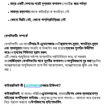
মাত্র একটি সেশনের পরেই দৃশ্যমান ফলাফল।
স্থায়ী
৪ বছর পর্যন্ত
●
সামান্য রক্তপাত
কোনো কাটাছেঁড়া বা ক্ষতচিহ্ন নেই
●
কোনো বিরতি নেই, কোনো পার্শ্বপ্রতিক্রিয়া নেই
●
ফেসলিফটিং সম্পর্কে
ফেসলিফটিং এর সাথে
টিআর-বি এন্ডোলেজার
একটি
স্ক্যালপেল-মুক্ত, ক্ষতচিহ্ন-মুক্ত
এবং ব্যথামুক্ত
লেজার পদ্ধতি যা ডিজাইন করা হয়েছে
ত্বকের পুনর্গঠন উদ্দীপিত
করে
এবং
ত্বকের শিথিলতা হ্রাস করুন
.
এটি লেজার প্রযুক্তির সর্বশেষ অগ্রগতির প্রতিনিধিত্ব করে, যা সরবরাহ
করে
সার্জিক্যাল ফেসলিফটের সাথে তুলনীয় ফলাফল
যখন
অসুবিধাগুলো দূর করা
প্রচলিত
অস্ত্রোপচারের অসুবিধাগুলো হলো দীর্ঘ আরোগ্যকাল, অস্ত্রোপচারের ঝুঁকি এবং উচ্চ
খরচ।
ফাইবারলিফট কী (
এন্ডোল
আসের
লেজার চিকিৎসা?
ফাইবারলিফট
, যা নামেও পরিচিত
এন্ডোল
আসের
, ব্যবহার
বিশেষ একক-ব্যবহারযোগ্য
মাইক্রো অপটিক্যাল ফাইবার
—মানুষের চুলের মতো পাতলা— আলতো করে ত্বকের
নিচে প্রবেশ করানো হয়
উপরিভাগের হাইপোডার্মিস
.