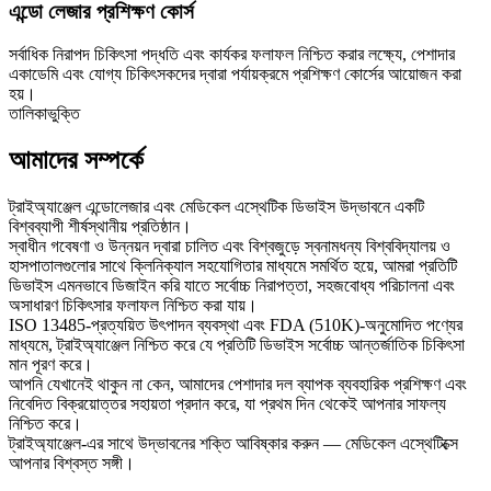
এন্ডো লেজার প্রশিক্ষণ কোর্স
সর্বাধিক নিরাপদ চিকিৎসা পদ্ধতি এবং কার্যকর ফলাফল নিশ্চিত করার লক্ষ্যে, পেশাদার
একাডেমি এবং যোগ্য চিকিৎসকদের দ্বারা পর্যায়ক্রমে প্রশিক্ষণ কোর্সের আয়োজন করা
হয়।
তালিকাভুক্তি
আমাদের সম্পর্কে
ট্রাইঅ্যাঞ্জেল এন্ডোলেজার এবং মেডিকেল এস্থেটিক ডিভাইস উদ্ভাবনে একটি
বিশ্বব্যাপী শীর্ষস্থানীয় প্রতিষ্ঠান।
স্বাধীন গবেষণা ও উন্নয়ন দ্বারা চালিত এবং বিশ্বজুড়ে স্বনামধন্য বিশ্ববিদ্যালয় ও
হাসপাতালগুলোর সাথে ক্লিনিক্যাল সহযোগিতার মাধ্যমে সমর্থিত হয়ে, আমরা প্রতিটি
ডিভাইস এমনভাবে ডিজাইন করি যাতে সর্বোচ্চ নিরাপত্তা, সহজবোধ্য পরিচালনা এবং
অসাধারণ চিকিৎসার ফলাফল নিশ্চিত করা যায়।
ISO 13485-প্রত্যয়িত উৎপাদন ব্যবস্থা এবং FDA (510K)-অনুমোদিত পণ্যের
মাধ্যমে, ট্রাইঅ্যাঞ্জেল নিশ্চিত করে যে প্রতিটি ডিভাইস সর্বোচ্চ আন্তর্জাতিক চিকিৎসা
মান পূরণ করে।
আপনি যেখানেই থাকুন না কেন, আমাদের পেশাদার দল ব্যাপক ব্যবহারিক প্রশিক্ষণ এবং
নিবেদিত বিক্রয়োত্তর সহায়তা প্রদান করে, যা প্রথম দিন থেকেই আপনার সাফল্য
নিশ্চিত করে।
ট্রাইঅ্যাঞ্জেল-এর সাথে উদ্ভাবনের শক্তি আবিষ্কার করুন — মেডিকেল এস্থেটিক্সে
আপনার বিশ্বস্ত সঙ্গী।