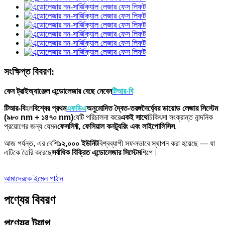
সংক্ষিপ্ত বিবরণ:
কেন ট্রাইঅ্যাঞ্জেল এন্ডোলেজার বেছে নেবেন
টিআর-বি
টিআর-বি
হল
বিশ্বের প্রথম
এফডিএ
অনুমোদিত দ্বৈত-তরঙ্গদৈর্ঘ্যের ডায়োড লেজার সিস্টেম
(৯৮০ nm + ১৪৭০ nm)
যেটি পরিচালনা করে
একই সাথে
চিকিৎসা সংক্রান্ত নান্দনিক
প্রয়োগের জন্য যেমন
ফেসলিফ্ট, ফেসিয়াল কনট্যুরিং এবং লাইপোলিসিস
.
আজ পর্যন্ত, এর বেশি
১২,০০০ ইউনিট
বিশ্বব্যাপী সফলভাবে স্থাপন করা হয়েছে — যা
এটিকে তৈরি করেছে
সর্বাধিক বিক্রিত এন্ডোলেজার সিস্টেম
শিল্পে।
আমাদেরকে ইমেল পাঠান
পণ্যের বিবরণ
পণ্যের ট্যাগ