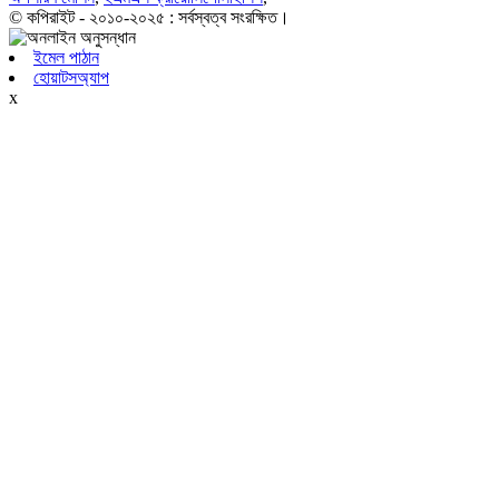
© কপিরাইট - ২০১০-২০২৫ : সর্বস্বত্ব সংরক্ষিত।
ইমেল পাঠান
হোয়াটসঅ্যাপ
x