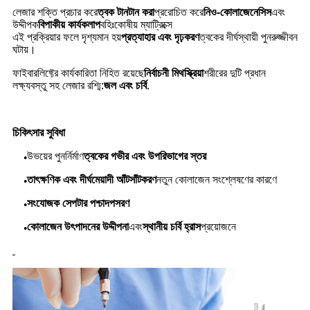
লেজার শক্তি প্রচার করে
ত্বক টানটান করা
প্ররোচিত করে
নিও-কোলাজেনেসিস
এবং
উদ্দীপক
বিপাকীয় কার্যকলাপ
বহিঃকোষীয় ম্যাট্রিক্সে
এই প্রক্রিয়ার ফলে দৃশ্যমান হয়
প্রত্যাহার এবং দৃঢ়করণ
ত্বকের দীর্ঘস্থায়ী পুনরুজ্জীবন
ঘটায়।
ফাইবারলিফ্টের কার্যকারিতা নিহিত রয়েছে
নির্বাচনী মিথস্ক্রিয়া
শরীরের দুটি প্রধান
লক্ষ্যবস্তু সহ লেজার রশ্মি:
জল এবং চর্বি
.
চিকিৎসার সুবিধা
উভয়ের পুনর্নির্মাণ
ত্বকের গভীর এবং উপরিভাগের স্তর
●
তাৎক্ষণিক এবং দীর্ঘমেয়াদী আঁটসাঁটকরণ
নতুন কোলাজেন সংশ্লেষণের কারণে
●
সংযোজক সেপটার পশ্চাদপসরণ
●
কোলাজেন উৎপাদনের উদ্দীপনা
এবং
স্থানীয় চর্বি হ্রাস
প্রয়োজনে
●