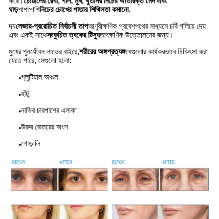
করে।
চোয়ালের রেখা, গাল, মুখ, থুতনির নিচের অতিরিক্ত মেদ এবং
ঘাড়
পাশাপাশি
নিচের চোখের পাতার শিথিলতা কমানো
.
দ্য
লেজার-প্ররোচিত নির্বাচনী তাপ
আণুবীক্ষণিক প্রবেশপথের মাধ্যমে চর্বি গলিয়ে দেয়
এবং একই সাথে
সংকুচিত ত্বকের টিস্যু
তাৎক্ষণিক উত্তোলনের জন্য।
মুখের পুনর্যৌবন লাভের বাইরে,
শরীরের অঙ্গপ্রত্যঙ্গ
যেগুলোর কার্যকরভাবে চিকিৎসা করা
যেতে পারে, সেগুলো হলো:
গ্লুটিয়াল অঞ্চল
●
হাঁটু
●
নাভির চারপাশের এলাকা
●
উরুর ভেতরের অংশ
●
গোড়ালি
●